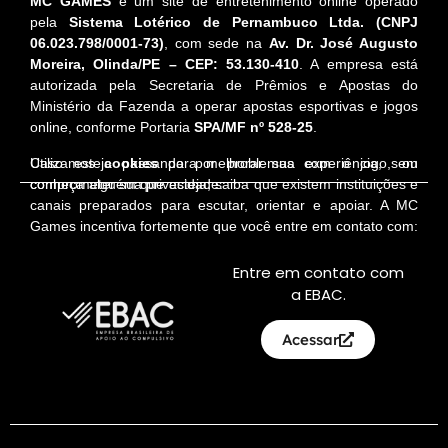
MC GAMES
é um site de entretenimento online operado
pela
Sistema Lotérico de Pernambuco Ltda. (CNPJ
06.023.798/0001-73)
, com sede na
Av. Dr. José Augusto
Moreira, Olinda/PE – CEP: 53.130-410
. A empresa está
autorizada pela Secretaria de Prêmios e Apostas do
Ministério da Fazenda a operar apostas esportivas e jogos
online, conforme Portaria
SPA/MF nº 528-25
.
Utilizamos
cookies
para melhorar sua experiência, sem
Caso esteja passando por problemas com o jogo, ou
comprometer sua privacidade.
conheça alguém que esteja, saiba que existem instituições e
canais preparados para escutar, orientar e apoiar. A MC
Games incentiva fortemente que você entre em contato com:
Entre em contato com
a EBAC.
Acessar