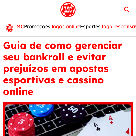
MC
Promoções
Jogos online
Esportes
Jogo responsá
Guia de como gerenciar
seu bankroll e evitar
prejuízos em apostas
esportivas e cassino
online