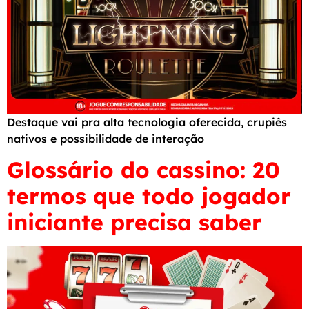
Destaque vai pra alta tecnologia oferecida, crupiês
nativos e possibilidade de interação
Glossário do cassino: 20
termos que todo jogador
iniciante precisa saber