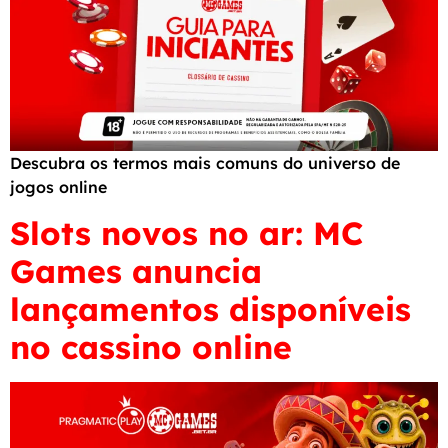
Descubra os termos mais comuns do universo de
jogos online
Slots novos no ar: MC
Games anuncia
lançamentos disponíveis
no cassino online