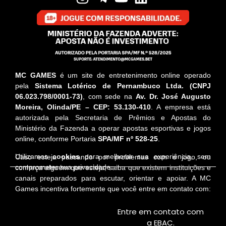
MC GAMES
é um site de entretenimento online operado
pela
Sistema Lotérico de Pernambuco Ltda. (CNPJ
06.023.798/0001-73)
, com sede na
Av. Dr. José Augusto
Moreira, Olinda/PE – CEP: 53.130-410
. A empresa está
autorizada pela Secretaria de Prêmios e Apostas do
Ministério da Fazenda a operar apostas esportivas e jogos
online, conforme Portaria
SPA/MF nº 528-25
.
Utilizamos
cookies
para melhorar sua experiência, sem
Caso esteja passando por problemas com o jogo, ou
comprometer sua privacidade.
conheça alguém que esteja, saiba que existem instituições e
canais preparados para escutar, orientar e apoiar. A MC
Games incentiva fortemente que você entre em contato com:
Entre em contato com
a EBAC.