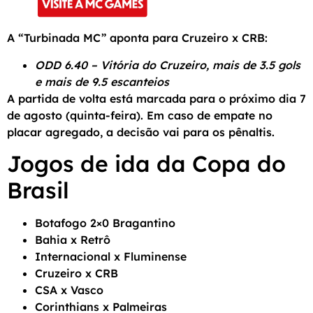
A “Turbinada MC” aponta para Cruzeiro x CRB:
ODD 6.40 – Vitória do Cruzeiro, mais de 3.5 gols
e mais de 9.5 escanteios
A partida de volta está marcada para o próximo dia 7
de agosto (quinta-feira). Em caso de empate no
placar agregado, a decisão vai para os pênaltis.
Jogos de ida da Copa do
Brasil
Botafogo 2×0 Bragantino
Bahia x Retrô
Internacional x Fluminense
Cruzeiro x CRB
CSA x Vasco
Corinthians x Palmeiras