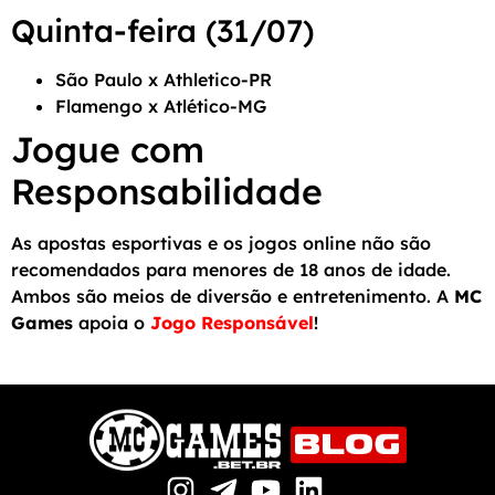
Quinta-feira (31/07)
São Paulo x Athletico-PR
Flamengo x Atlético-MG
Jogue com
Responsabilidade
As apostas esportivas e os jogos online não são
recomendados para menores de 18 anos de idade.
Ambos são meios de diversão e entretenimento. A
MC
Games
apoia o
Jogo Responsável
!