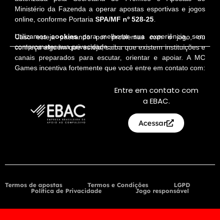
Ministério da Fazenda a operar apostas esportivas e jogos
online, conforme Portaria
SPA/MF nº 528-25
.
Utilizamos
cookies
para melhorar sua experiência, sem
Caso esteja passando por problemas com o jogo, ou
comprometer sua privacidade.
conheça alguém que esteja, saiba que existem instituições e
canais preparados para escutar, orientar e apoiar. A MC
Games incentiva fortemente que você entre em contato com:
Entre em contato com
a EBAC.
Acessar
Termos de apostas
Termos e Condições
LGPD
Política de Privacidade
Jogo responsável