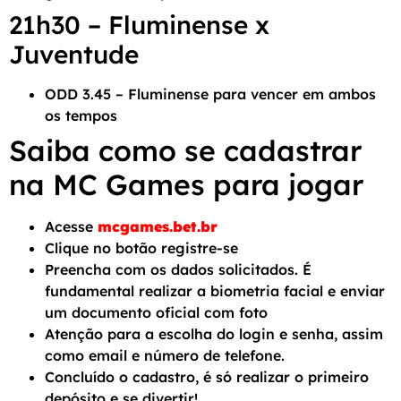
21h30 – Fluminense x
Juventude
ODD 3.45 – Fluminense para vencer em ambos
os tempos
Saiba como se cadastrar
na MC Games para jogar
Acesse
mcgames.bet.br
Clique no botão registre-se
Preencha com os dados solicitados. É
fundamental realizar a biometria facial e enviar
um documento oficial com foto
Atenção para a escolha do login e senha, assim
como email e número de telefone.
Concluído o cadastro, é só realizar o primeiro
depósito e se divertir!