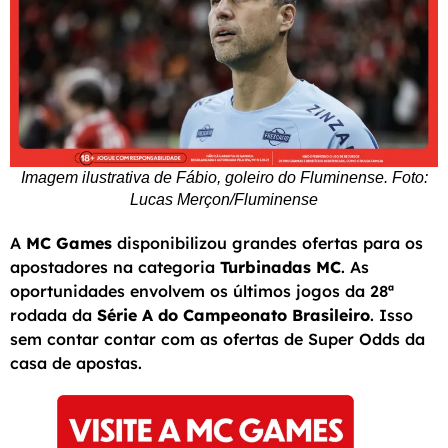
Imagem ilustrativa de Fábio, goleiro do Fluminense. Foto:
Lucas Merçon/Fluminense
A
MC Games
disponibilizou grandes ofertas para os
apostadores na categoria
Turbinadas MC
. As
oportunidades envolvem os últimos jogos da 28ª
rodada da
Série A do Campeonato Brasileiro
. Isso
sem contar contar com as ofertas de Super Odds da
casa de apostas.