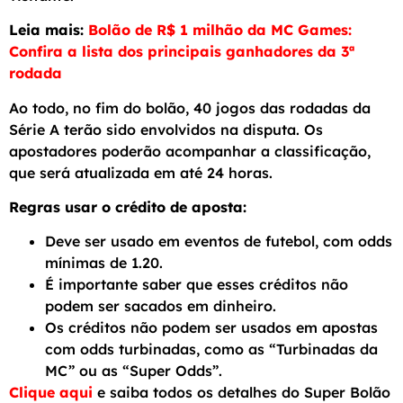
Leia mais:
Bolão de R$ 1 milhão da MC Games:
Confira a lista dos principais ganhadores da 3ª
rodada
Ao todo, no fim do bolão, 40 jogos das rodadas da
Série A terão sido envolvidos na disputa. Os
apostadores poderão acompanhar a classificação,
que será atualizada em até 24 horas.
Regras usar o crédito de aposta:
Deve ser usado em eventos de futebol, com odds
mínimas de 1.20.
É importante saber que esses créditos não
podem ser sacados em dinheiro.
Os créditos não podem ser usados em apostas
com odds turbinadas, como as “Turbinadas da
MC” ou as “Super Odds”.
Clique aqui
e saiba todos os detalhes do Super Bolão