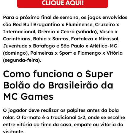
Para o próximo final de semana, os jogos envolvidos
são Red Bull Bragantino x Fluminense, Cruzeiro x
Internacional, Grêmio x Ceará (sábado), Vasco x
Corinthians, Bahia x Santos, Fortaleza x Mirassol,
Juventude x Botafogo e São Paulo x Atlético-MG
(domingo), Palmeiras x Sport e Flamengo x Vitória
(segunda-feira).
Como funciona o Super
Bolão do Brasileirão da
MC Games
O jogador deve realizar os palpites antes da bola
rolar. O formato é o tradicional 1×2, onde se escolhe
entre vitória do time da casa, empate ou vitória do
visitante.