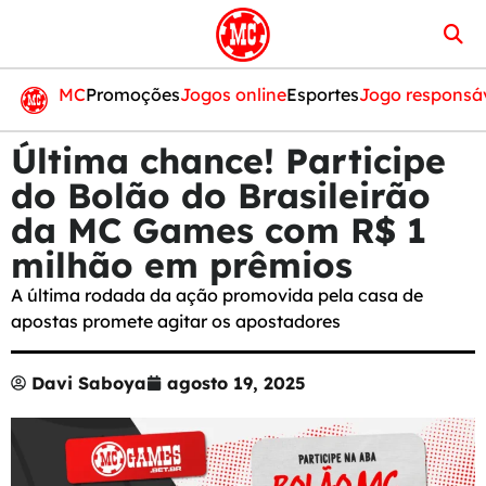
MC
Promoções
Jogos online
Esportes
Jogo responsá
Última chance! Participe
do Bolão do Brasileirão
da MC Games com R$ 1
milhão em prêmios
A última rodada da ação promovida pela casa de
apostas promete agitar os apostadores
Davi Saboya
agosto 19, 2025