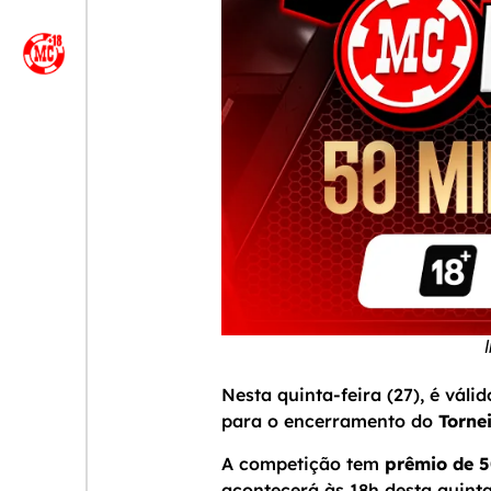
Nesta quinta-feira (27), é vál
para o encerramento do
Torne
A competição tem
prêmio de 5
acontecerá às 18h desta quinta