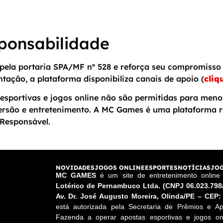
ponsabilidade
ela portaria SPA/MF nº 528 e reforça seu compromisso 
ntação, a plataforma disponibiliza canais de apoio (
cliq
esportivas e jogos online não são permitidas para meno
ersão e entretenimento. A MC Games é uma plataforma r
Responsável.
NOVIDADES
JOGOS ONLINE
ESPORTES
NOTÍCIAS
JOG
MC GAMES
é um site de entretenimento onlin
Lotérico de Pernambuco Ltda. (CNPJ 06.023.798
Av. Dr. José Augusto Moreira, Olinda/PE – CEP:
está autorizada pela Secretaria de Prêmios e Ap
Fazenda a operar apostas esportivas e jogos onl