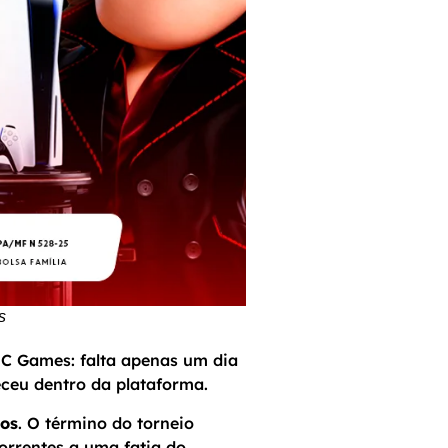
s
 MC Games: falta apenas um dia
eceu dentro da plataforma.
os
. O término do torneio
orrentes a uma fatia do