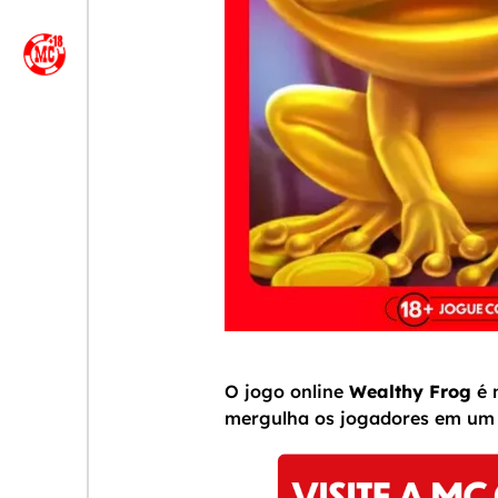
O jogo online
Wealthy Frog
é 
mergulha os jogadores em um t