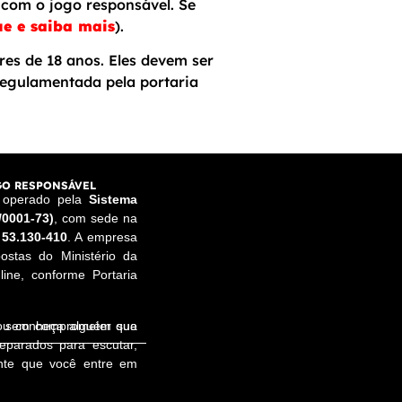
com o jogo responsável. Se
ue e saiba mais
).
res de 18 anos. Eles devem ser
egulamentada pela portaria
O RESPONSÁVEL
e operado pela
Sistema
/0001-73)
, com sede na
 53.130-410
. A empresa
ostas do Ministério da
ine, conforme Portaria
a, sem comprometer sua
 ou conheça alguém que
reparados para escutar,
ente que você entre em