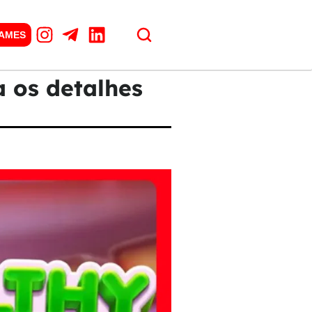
GAMES
 os detalhes