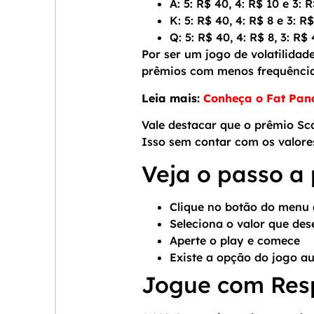
A: 5: R$ 40, 4: R$ 10 e 3: 
K: 5: R$ 40, 4: R$ 8 e 3: R$
Q: 5: R$ 40, 4: R$ 8, 3: R$ 
Por ser um jogo de volatilidad
prêmios com menos frequência,
Leia mais:
Conheça o Fat Pand
Vale destacar que o prêmio Sca
Isso sem contar com os valore
Veja o passo a
Clique no botão do menu 
Seleciona o valor que dese
Aperte o play e comece
Existe a opção do jogo a
Jogue com Res