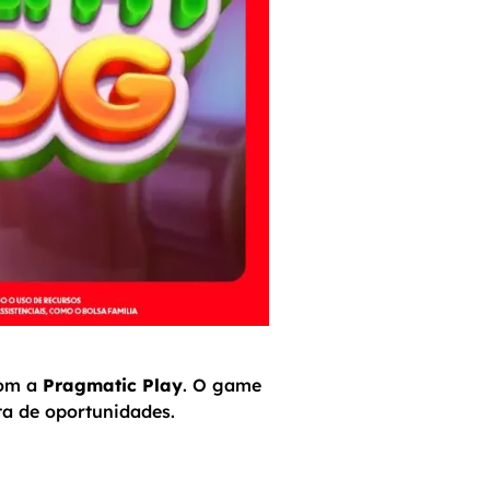
om a
Pragmatic Play
. O game
a de oportunidades.