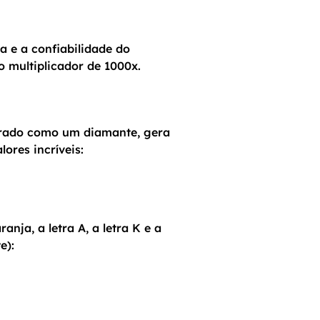
 e a confiabilidade do
 multiplicador de 1000x.
gurado como um diamante, gera
ores incríveis:
nja, a letra A, a letra K e a
e):