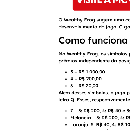
O Wealthy Frog sugere uma co
desenvolvimento do jogo. O ga
Como funciona 
No Wealthy Frog, os símbolos 
prêmios independente da posiçã
5 – R$ 1.000,00
4 – R$ 200,00
3 – R$ 20,00
Além desses símbolos, o jogo po
letra Q. Esses, respectivament
7 – 5: R$ 200, 4: R$ 40 e 3
Melancia – 5: R$ 200, 4: R
Laranja: 5: R$ 40, 4: R$ 10