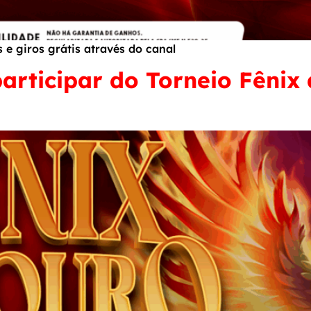
e giros grátis através do canal
participar do Torneio Fêni