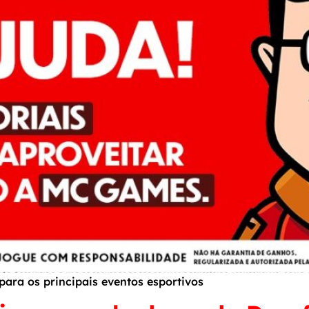
para os principais eventos esportivos