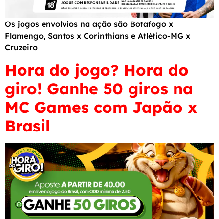
Os jogos envolvios na ação são Botafogo x
Flamengo, Santos x Corinthians e Atlético-MG x
Cruzeiro
Hora do jogo? Hora do
giro! Ganhe 50 giros na
MC Games com Japão x
Brasil