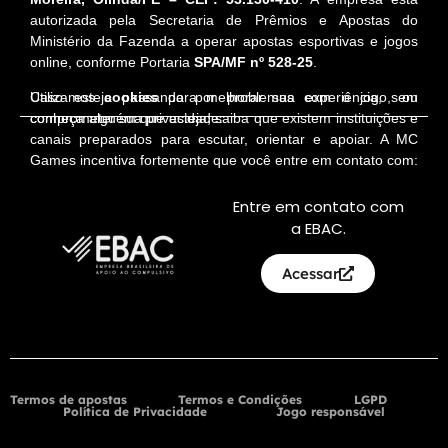
autorizada pela Secretaria de Prêmios e Apostas do
Ministério da Fazenda a operar apostas esportivas e jogos
online, conforme Portaria
SPA/MF nº 528-25
.
Utilizamos
cookies
para melhorar sua experiência, sem
Caso esteja passando por problemas com o jogo, ou
comprometer sua privacidade.
conheça alguém que esteja, saiba que existem instituições e
canais preparados para escutar, orientar e apoiar. A MC
Games incentiva fortemente que você entre em contato com:
Entre em contato com
a EBAC.
Acessar
Termos de apostas
Termos e Condições
LGPD
Política de Privacidade
Jogo responsável