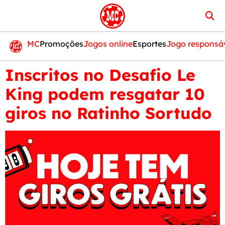
MC
Promoções
Jogos online
Esportes
Jogo responsá
Inscritos no Desafio Le
King podem resgatar 10
giros no Ratinho Sortudo