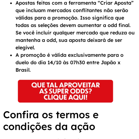
Apostas feitas com a ferramenta “Criar Aposta”
que incluam mercados conflitantes não serão
válidas para a promoção. Isso significa que
todas as seleções devem aumentar a odd final.
Se você incluir qualquer mercado que reduza ou
mantenha a odd, sua aposta deixará de ser
elegível.
A promoção é válida exclusivamente para o
duelo do dia 14/10 às 07h30 entre Japão x
Brasil.
Confira os termos e
condições da ação