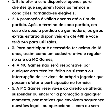
1. Esta oferta está disponível apenas para
clientes que seguirem todos os termos e
condições, tornando-se elegíveis;
2. A promoção é válida apenas até o fim da
partida. Após o término de cada partida, em
caso de aposta perdida ou ganhadora, os giros
extras estarão disponíveis em até 48h e você
terá 24h para utilizálos.
3. Para participar é necessário ter acima de 18
anos, assim como um cadastro ativo e regular
no site da MC Games;
4. A MC Games não será responsável por
qualquer erro técnico, falha no sistema ou
interrupção de serviços do próprio jogador que
possam afetar a participação no torneio;
5. A MC Games reserva-se ao direito de alterar,
suspender ou encerrar a promoção a qualquer
momento, por motivos que envolvam segurança,
questões legais ou operacionais, com ou sem