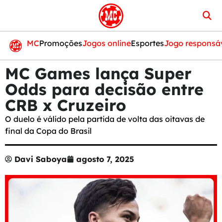
MC
Promoções
Jogos online
Esportes
Jogo responsá
MC Games lança Super
Odds para decisão entre
CRB x Cruzeiro
O duelo é válido pela partida de volta das oitavas de
final da Copa do Brasil
Davi Saboya
agosto 7, 2025