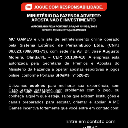
MC GAMES
é um site de entretenimento online operado
pela
Sistema Lotérico de Pernambuco Ltda. (CNPJ
06.023.798/0001-73)
, com sede na
Av. Dr. José Augusto
Moreira, Olinda/PE – CEP: 53.130-410
. A empresa está
autorizada pela Secretaria de Prêmios e Apostas do
Ministério da Fazenda a operar apostas esportivas e jogos
online, conforme Portaria
SPA/MF nº 528-25
.
Utilizamos
cookies
para melhorar sua experiência, sem
Caso esteja passando por problemas com o jogo, ou
comprometer sua privacidade.
conheça alguém que esteja, saiba que existem instituições e
canais preparados para escutar, orientar e apoiar. A MC
Games incentiva fortemente que você entre em contato com:
Entre em contato com
a EBAC.