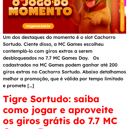
Um dos destaques do momento é o slot Cachorro
Sortudo. Ciente disso, a MC Games escolheu
contemplá-lo com giros extras a serem
desbloqueados no 7.7 MC Games Day. Os
cadastrados na MC Games podem ganhar até 200
giros extras no Cachorro Sortudo. Abaixo detalhamos
melhor a promoção, que é válida por tempo limitado
e promete […]
Tigre Sortudo: saiba
como jogar e aproveite
os giros grátis do 7.7 MC