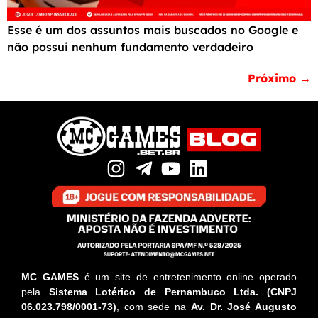
Esse é um dos assuntos mais buscados no Google e
não possui nenhum fundamento verdadeiro
Próximo
→
MC GAMES
é um site de entretenimento online operado
pela
Sistema Lotérico de Pernambuco Ltda. (CNPJ
06.023.798/0001-73)
, com sede na
Av. Dr. José Augusto