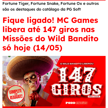
Fortune Tiger, Fortune Snake, Fortune Ox e outros
são os destaques do catálago da PG Soft
Fique ligado! MC Games
libera até 147 giros nas
Missões do Wild Bandito
só hoje (14/05)